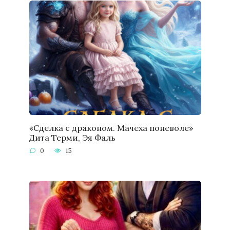
«Сделка с драконом. Мачеха поневоле»
Дита Терми, Эя Фаль
0
15