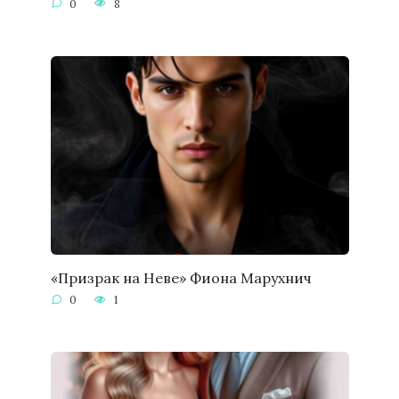
0
8
«Призрак на Неве» Фиона Марухнич
0
1