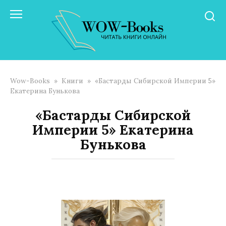
Перейти
к
контенту
Wow-Books
»
Книги
»
«Бастарды Сибирской Империи 5»
Екатерина Бунькова
«Бастарды Сибирской
Империи 5» Екатерина
Бунькова