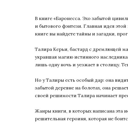
В книге «Баронесса. Эхо забытой циви
и бытового фэнтези. Главная идея это
книге вы найдете тайны и загадки, про
Талира Керьи, бастард с дремлющей маг
укравшая магию истинного наследника. 
лишь одну ночь и уезжает в столицу. Те
Но у Талиры есть особый дар: она види
забытой деревне на болотах, она реша
своей решимости Талира начинает пре
Жанры книги, в которых написана эта и
решительная героиня, которая не боитс