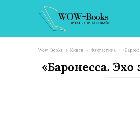
Перейти
к
контенту
Wow-Books
»
Книги
»
Фантастика
»
«Бароне
«Баронесса. Эхо