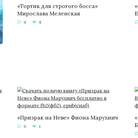
«Тортик для строгого босса»
«
Мирослава Меленская
Е
0
8
«Призрак на Неве» Фиона Марухнич
«
0
1