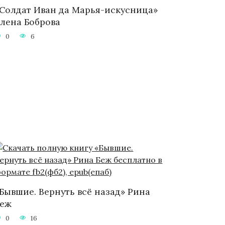
Солдат Иван да Марья-искусница»
лена Боброва
0
6
Бывшие. Вернуть всё назад» Рина
Беж
0
16