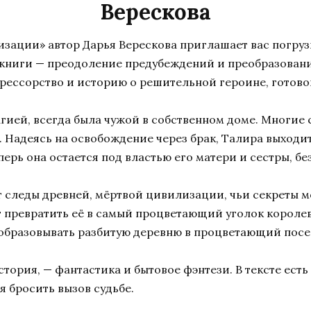
Верескова
лизации» автор Дарья Верескова приглашает вас погру
й книги — преодоление предубеждений и преобразовани
грессорство и историю о решительной героине, готово
ией, всегда была чужой в собственном доме. Многие с
Надеясь на освобождение через брак, Талира выходит 
перь она остается под властью его матери и сестры, б
т следы древней, мёртвой цивилизации, чьи секреты м
ет превратить её в самый процветающий уголок короле
образовывать разбитую деревню в процветающий посе
стория, — фантастика и бытовое фэнтези. В тексте ест
я бросить вызов судьбе.