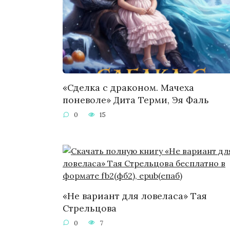
«Сделка с драконом. Мачеха
поневоле» Дита Терми, Эя Фаль
0
15
«Не вариант для ловеласа» Тая
Стрельцова
0
7