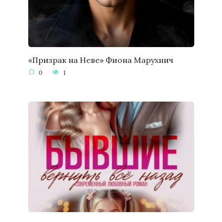
«Призрак на Неве» Фиона Марухнич
0
1