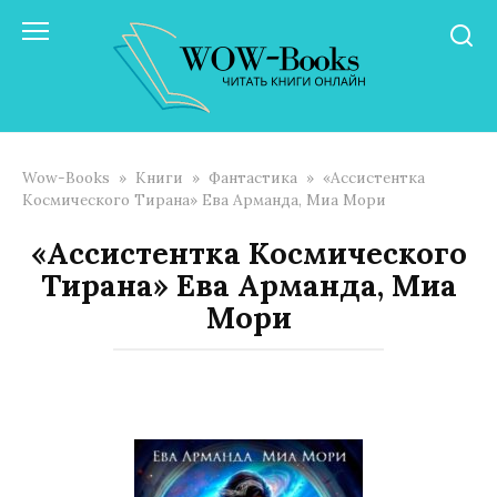
Перейти
к
контенту
Wow-Books
»
Книги
»
Фантастика
»
«Ассистентка
Космического Тирана» Ева Арманда, Миа Мори
«Ассистентка Космического
Тирана» Ева Арманда, Миа
Мори