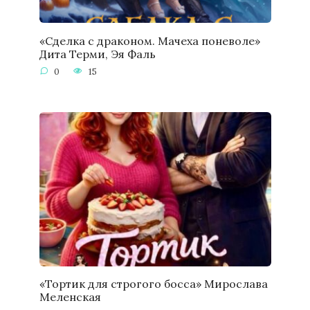
«Сделка с драконом. Мачеха поневоле»
Дита Терми, Эя Фаль
0
15
«Тортик для строгого босса» Мирослава
Меленская