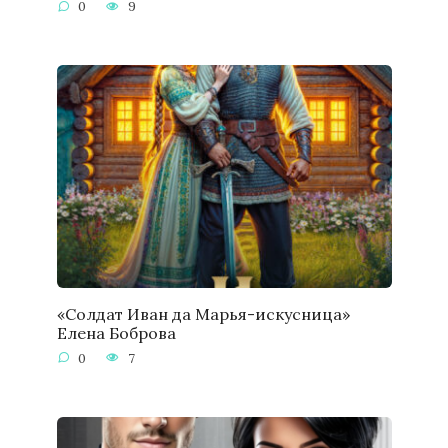
0
9
«Солдат Иван да Марья-искусница»
Елена Боброва
0
7