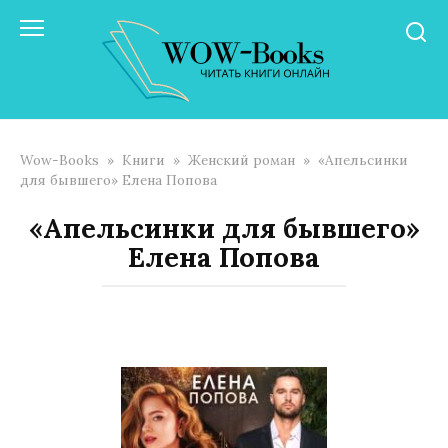
Перейти
к
контенту
Wow-Books
»
Книги
»
Женский роман
»
«Апельсинки
для бывшего» Елена Попова
«Апельсинки для бывшего»
Елена Попова