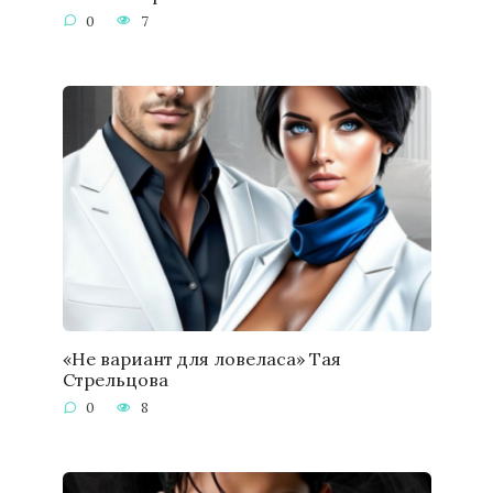
0
7
«Не вариант для ловеласа» Тая
Стрельцова
0
8