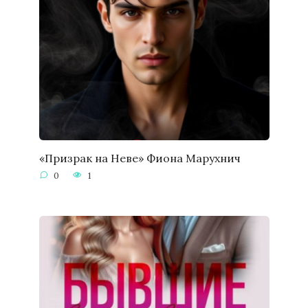
«Призрак на Неве» Фиона Марухнич
0
1