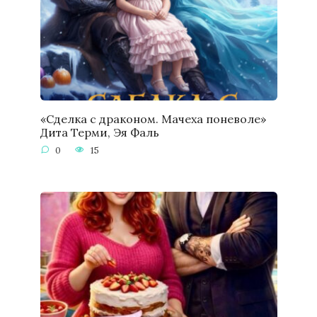
«Сделка с драконом. Мачеха поневоле»
Дита Терми, Эя Фаль
0
15