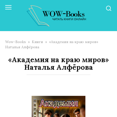
Перейти
к
контенту
Wow-Books
»
Книги
»
«Академия на краю миров»
Наталья Алфёрова
«Академия на краю миров»
Наталья Алфёрова