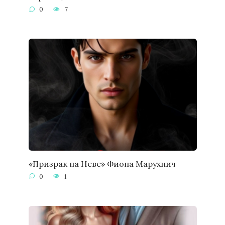
0
7
«Призрак на Неве» Фиона Марухнич
0
1