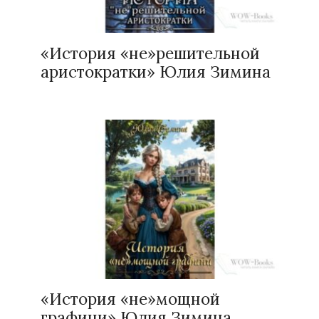
«История «не»решительной
аристократки» Юлия Зимина
«История «не»мощной
графини» Юлия Зимина