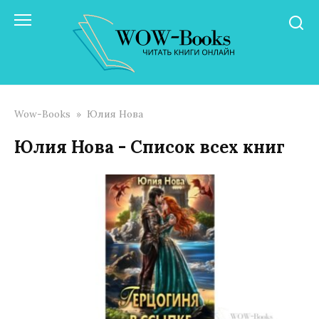
Перейти
к
контенту
Wow-Books
»
Юлия Нова
Юлия Нова - Список всех книг