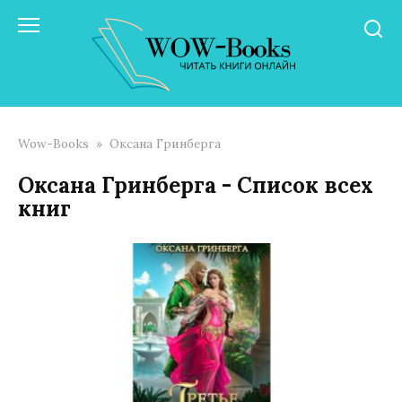
Перейти
к
контенту
Wow-Books
»
Оксана Гринберга
Оксана Гринберга - Список всех
книг