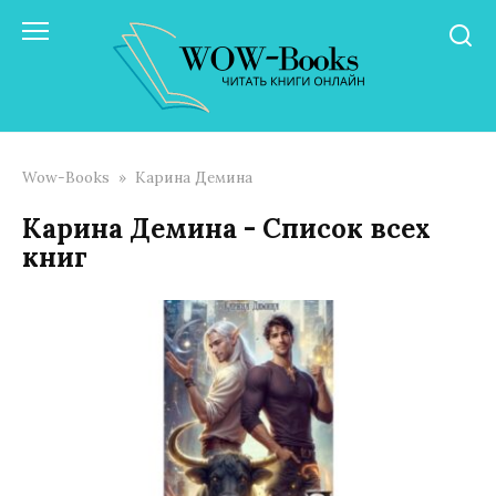
Перейти
к
контенту
Wow-Books
»
Карина Демина
Карина Демина - Список всех
книг