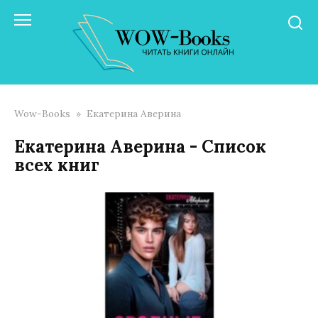
Перейти
к
контенту
Wow-Books
»
Екатерина Аверина
Екатерина Аверина - Список
всех книг