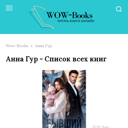
Перейти
к
контенту
Wow-Books
»
Анна Гур
Анна Гур - Список всех книг