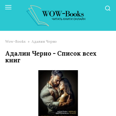
Перейти
к
контенту
Wow-Books
»
Адалин Черно
Адалин Черно - Список всех
книг