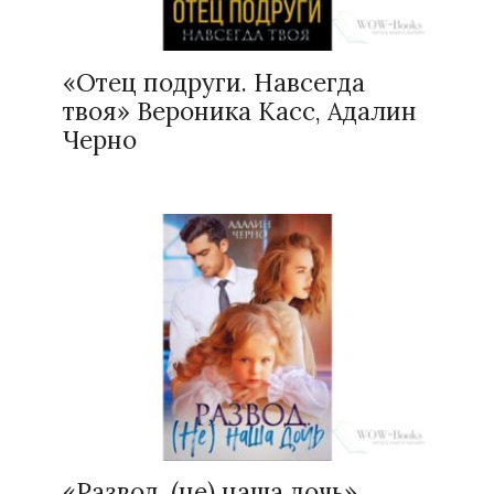
«Отец подруги. Навсегда
твоя» Вероника Касс, Адалин
Черно
«Развод. (не) наша дочь»